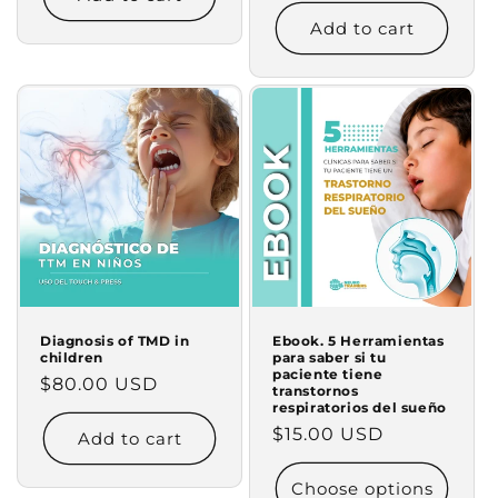
price
Add to cart
Diagnosis of TMD in
Ebook. 5 Herramientas
children
para saber si tu
paciente tiene
Regular
$80.00 USD
transtornos
respiratorios del sueño
price
Regular
$15.00 USD
Add to cart
price
Choose options