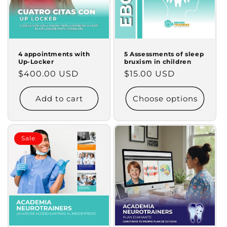
i
o
n
4 appointments with
5 Assessments of sleep
Up-Locker
bruxism in children
:
Regular
$400.00 USD
Regular
$15.00 USD
price
price
Add to cart
Choose options
Sale