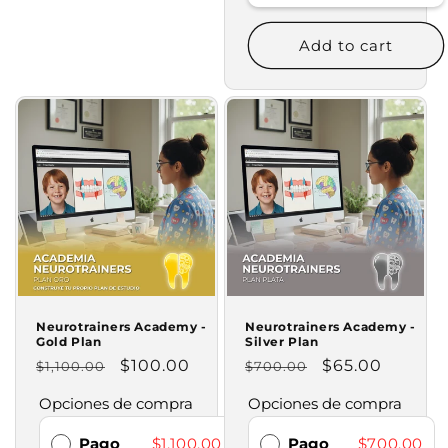
Add to cart
Neurotrainers Academy -
Neurotrainers Academy -
Gold Plan
Silver Plan
Regular
Sale
$100.00
Regular
Sale
$65.00
$1,100.00
$700.00
price
price
price
price
Opciones de compra
Opciones de compra
Pago
$1,100.00
Pago
$700.00