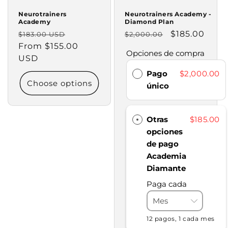
Neurotrainers
Neurotrainers Academy -
Academy
Diamond Plan
Regular
Sale
Regular
Sale
$185.00
$183.00 USD
$2,000.00
price
From $155.00
price
price
price
Opciones de compra
USD
Pago
$2,000.00
Choose options
único
Otras
$185.00
opciones
de pago
Academia
Diamante
Paga cada
12 pagos, 1 cada mes