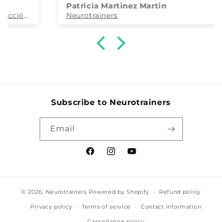
Patricia Martinez Martin
Tanto la dra. Restrepo como todo su
Neurotrainers
equipo, son maravillosos y totalmente
accesibles.
Ha cambiado mi forma de entender la
odontopediatría y me ha capacitado para
atender a mis pacientes y sus familias
desde una visión más integral.
Agradecida y parte de este equipo para
siempre
Subscribe to Neurotrainers
Email
Facebook
Instagram
YouTube
© 2026,
Neurotrainers
Powered by Shopify
Refund policy
Privacy policy
Terms of service
Contact information
Cancellation policy