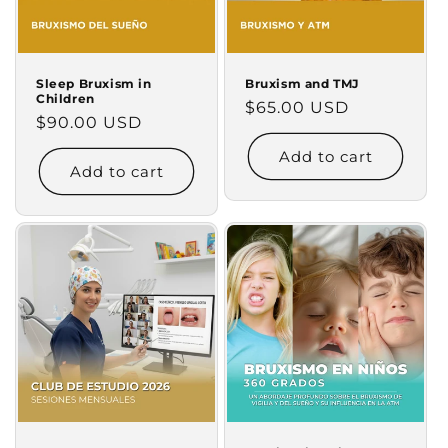
Sleep Bruxism in
Bruxism and TMJ
Children
Regular
$65.00 USD
Regular
$90.00 USD
price
price
Add to cart
Add to cart