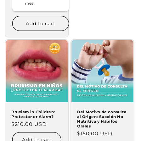
mes.
Add to cart
Bruxism in Children:
Del Motivo de consulta
Protector or Alarm?
al Origen: Succión No
Nutritiva y Hábitos
Regular
$210.00 USD
Orales
price
Regular
$150.00 USD
Add to cart