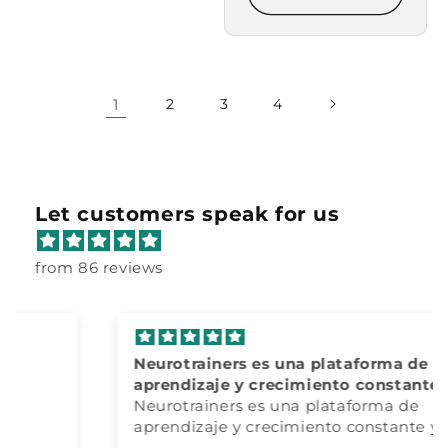
1
2
3
4
Let customers speak for us
from 86 reviews
Neurotrainers es una plataforma de
aprendizaje y crecimiento constante y
100% actualizado
Neurotrainers es una plataforma de
aprendizaje y crecimiento constante y
100% actualizado.