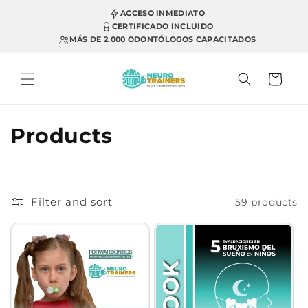
Skip to
ACCESO INMEDIATO
content
CERTIFICADO INCLUIDO
MÁS DE 2.000 ODONTÓLOGOS CAPACITADOS
Cart
C
Products
o
l
Filter and sort
59 products
l
e
c
t