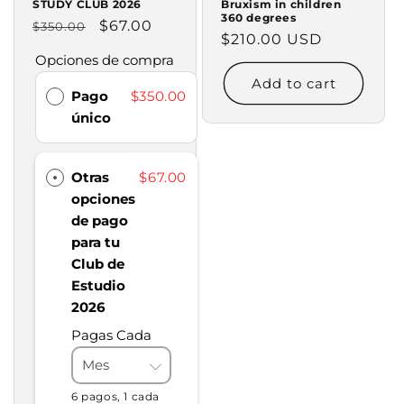
STUDY CLUB 2026
Bruxism in children
360 degrees
Regular
Sale
$67.00
$350.00
Regular
$210.00 USD
price
price
Opciones de compra
price
Add to cart
Pago
$350.00
único
Otras
$67.00
opciones
de pago
para tu
Club de
Estudio
2026
Pagas Cada
6 pagos, 1 cada